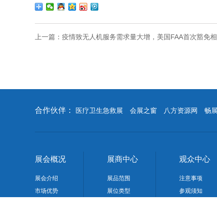
上一篇：
疫情致无人机服务需求量大增，美国FAA首次豁免
合作伙伴：
医疗卫生急救展
会展之窗
八方资源网
畅
展会概况
展商中心
观众中心
展会介绍
展品范围
注意事项
市场优势
展位类型
参观须知
展览日程
参展程序
展馆介绍
参观须知