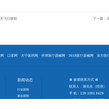
相关飞行限制
下一篇：
展网
口罩网
大千医药网
环球医疗器械网
3618医疗器械网
东方医
〓 参展联系方式 〓
新闻动态
联系人：谢先生（经理）
行业新闻
手 机：139 1081 8429
展会新闻
在线QQ：1251151977
合作媒体
邮 箱：1251151977@qq