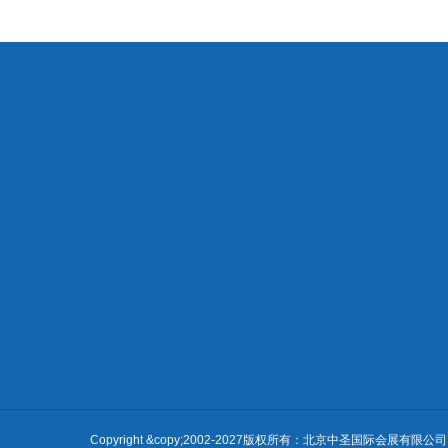
展会概况
展商中心
观众中
展会介绍
展品范围
注意事项
市场优势
展位类型
参观须知
展览日程
参展程序
展馆介绍
参观须知
参展理由
展馆路线
Copyright &copy;2002-2027版权所有：北京中圣国际会展有限公司